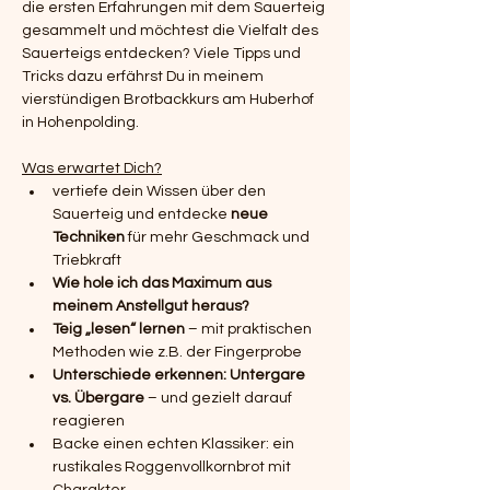
die ersten Erfahrungen mit dem Sauerteig 
gesammelt und möchtest die Vielfalt des 
Sauerteigs entdecken? Viele Tipps und 
Tricks dazu erfährst Du in meinem 
vierstündigen Brotbackkurs am Huberhof 
in Hohenpolding.
Was erwartet Dich?
vertiefe dein Wissen über den 
Sauerteig und entdecke 
neue 
Techniken
 für mehr Geschmack und 
Triebkraft
Wie hole ich das Maximum aus 
meinem Anstellgut heraus?
Teig „lesen“ lernen
 – mit praktischen 
Methoden wie z.B. der Fingerprobe
Unterschiede erkennen: Untergare 
vs. Übergare
 – und gezielt darauf 
reagieren
Backe einen echten Klassiker: ein 
rustikales Roggenvollkornbrot mit 