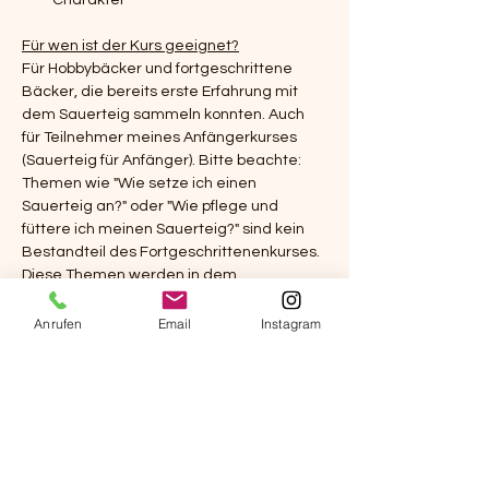
Charakter
Für wen ist der Kurs geeignet?
Für Hobbybäcker und fortgeschrittene 
Bäcker, die bereits erste Erfahrung mit 
dem Sauerteig sammeln konnten. Auch 
für Teilnehmer meines Anfängerkurses 
(Sauerteig für Anfänger). Bitte beachte: 
Themen wie "Wie setze ich einen 
Sauerteig an?" oder "Wie pflege und 
füttere ich meinen Sauerteig?" sind kein 
Bestandteil des Fortgeschrittenenkurses. 
Diese Themen werden in dem 
Sauerteigkurs für Anfänger behandelt.
Ich freue mich auf Dich!
Anrufen
Email
Instagram
Was ist inklusive?
Dein eigenes, 
frisch gebackenes Brot 
zum Mitnehmen
Ein ausführliches 
Handout mit allen 
wichtigen Infos, Rezepten und 
Tipps
 rund ums Brotbacken