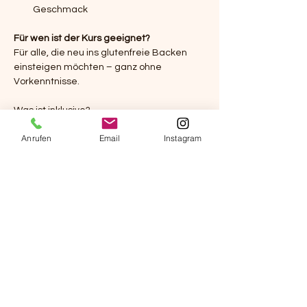
Geschmack
Für wen ist der Kurs geeignet?
Für alle, die neu ins glutenfreie Backen 
einsteigen möchten – ganz ohne 
Vorkenntnisse.
Was ist inklusive?
Dein eigenes, frisch gebackenes, 
Anrufen
Email
Instagram
glutenfreies
 Brot zum Mitnehmen
Ein ausführliches 
Handout mit allen 
wichtigen Infos, Rezepten und Tipps
Eine liebevoll zusammengestellte 
Brotzeit mit einer Auswahl an 
glutenfreien Broten
Getränke
 (Wasser, Tee)
ein glutenfreier 
Sauerteig-Ableger
Kosten
80€ / Person